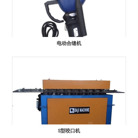
电动合缝机
S型咬口机