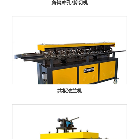
角钢冲孔/剪切机
共板法兰机