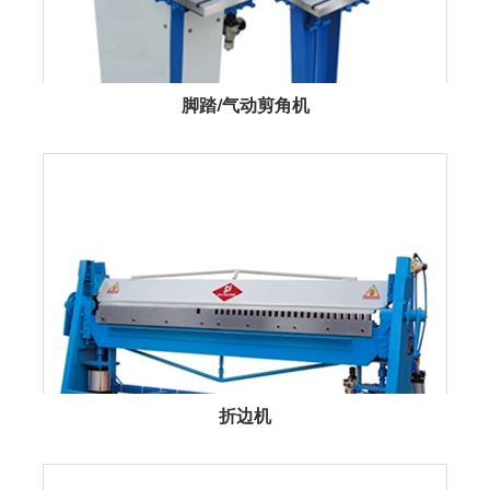
脚踏/气动剪角机
折边机