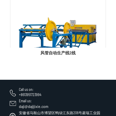
风管自动生产线2线
Call us on:
+8613951723994
Email us:
daji@dajijixie.com
安徽省马鞍山市博望区鸭绿江东路206号菱瑞工业园