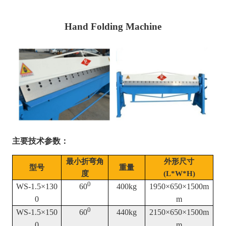
Hand Folding Machine
主要技术参数：
最小折弯角
外形尺寸
型号
重量
度
(L*W*H)
0
WS-1.5×130
60
400kg
1950×650×1500m
0
m
0
WS-1.5×150
60
440kg
2150×650×1500m
0
m