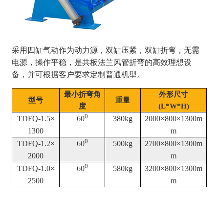
采用四缸气动作为动力源，双缸压紧，双缸折弯，无需
电源，操作平稳，是共板法兰风管折弯的高效理想设
备，并可根据客户要求定制普通机型。
最小折弯角
外形尺寸
型号
重量
度
(L*W*H)
0
TDFQ-1.5×
60
380kg
2000×800×1300m
1300
m
0
TDFQ-1.2×
60
500kg
2700×800×1300m
2000
m
0
TDFQ-1.0×
60
580kg
3200×800×1300m
2500
m