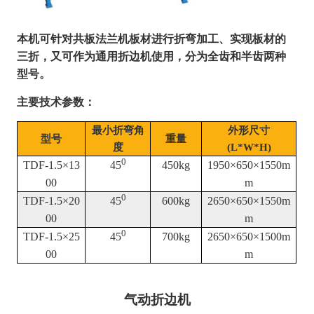
本机可针对共板法兰机板材进行折弯加工、实现板材的
三折，又可作为通用折边机使用，分为全齿和半齿两种
型号。
主要技术参数：
最小折弯角
外形尺寸
型号
重量
度
(L*W*H)
0
TDF-1.5×13
45
450kg
1950×650×1550m
00
m
0
TDF-1.5×20
45
600kg
2650×650×1550m
00
m
0
TDF-1.5×25
45
700kg
2650×650×1500m
00
m
气动折边机